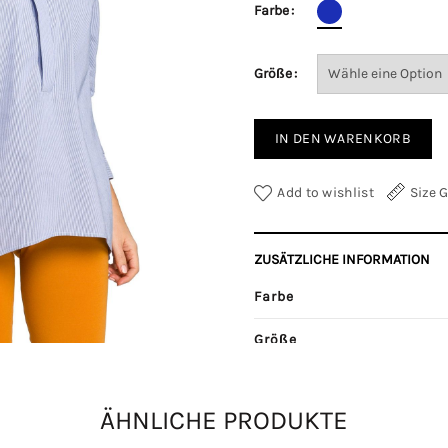
Farbe
Größe
IN DEN WARENKORB
Add to wishlist
Size 
ZUSÄTZLICHE INFORMATION
Farbe
Größe
Kategorien:
Hemden
,
Langar
ÄHNLICHE PRODUKTE