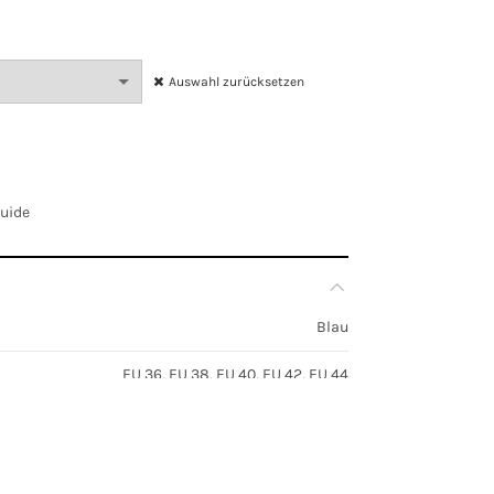
Auswahl zurücksetzen
Guide
Blau
EU 36, EU 38, EU 40, EU 42, EU 44
m
,
Oberteile