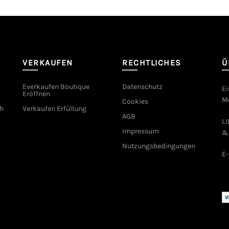
VERKAUFEN
RECHTLICHES
Ü
Everkaufen Boutique
Datenschutz
Ei
Eröffnen
Mo
Cookies
h
Verkaufen Erfüllung
AGB
L
Impressum
&
Nutzungsbedingungen
E-