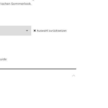
frischen Sommerlook.
Auswahl zurücksetzen
Guide
Mehrfarbig
EU 36, EU 38, EU 40, EU 42, EU 44