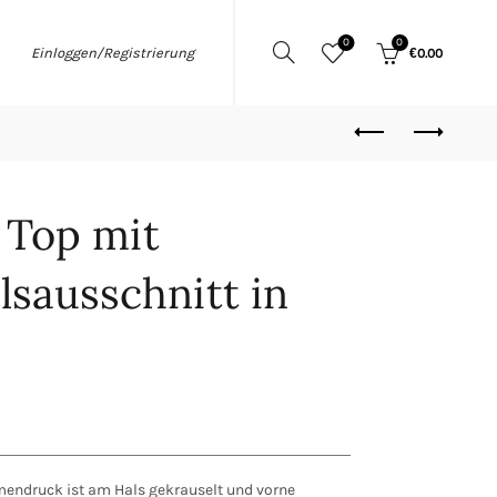
0
0
Einloggen/Registrierung
€
0.00
 Top mit
sausschnitt in
endruck ist am Hals gekrauselt und vorne