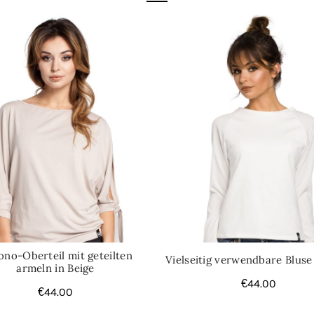
Kategorien:
Ärmellos
,
Blusen
no-Oberteil mit geteilten
Vielseitig verwendbare Bluse
armeln in Beige
€
44.00
€
44.00