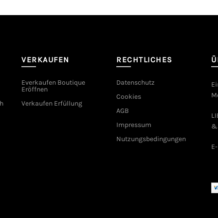
VERKAUFEN
RECHTLICHES
Ü
Everkaufen Boutique
Datenschutz
Ei
Eröffnen
Mo
Cookies
h
Verkaufen Erfüllung
AGB
L
Impressum
&
Nutzungsbedingungen
E-