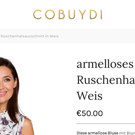
 Ruschenhalsausschnitt in Weis
armelloses
Ruschenhal
Weis
€
50.00
Diese armellose Bluse
mit Blum