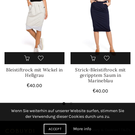
Bleistiftrock mit Wickel in
Strick-Bleistiftrock mit
Hellgrau
geripptem Saum in
Marineblau
€
40.00
€
40.00
Wenn Sie weiterhin auf unserer Website surfen, stimmen Sie
der Verwendung dieser Cookies durch uns zu.
More info
ACCEPT
Privacy & Cookies
|
T&C's