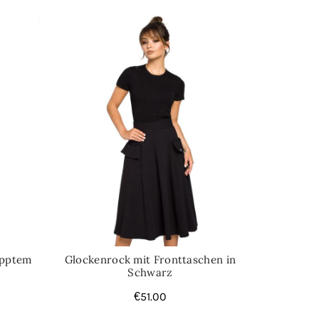
ripptem
Glockenrock mit Fronttaschen in
Schwarz
€
51.00