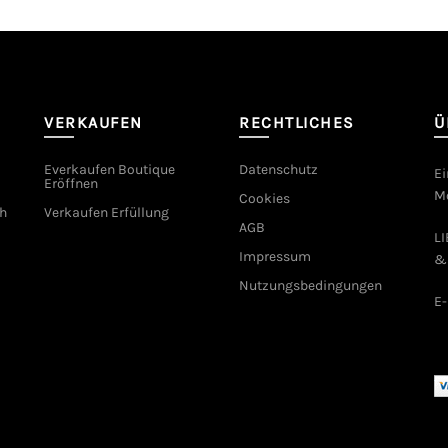
VERKAUFEN
RECHTLICHES
Ü
Everkaufen Boutique
Datenschutz
Ei
Eröffnen
Mo
Cookies
h
Verkaufen Erfüllung
AGB
L
Impressum
&
Nutzungsbedingungen
E-