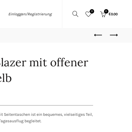
0
0
Einloggen/Registrierung
€
0.00
azer mit offener
elb
t Seitentaschen ist ein bequemes, vielseitiges Teil,
Tagesausflug begleitet.