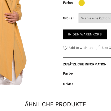
Farbe
Größe
IN DEN WARENKORB
Add to wishlist
Size 
ZUSÄTZLICHE INFORMATION
Farbe
Größe
Kategorien:
Jacken
,
Mäntel
ÄHNLICHE PRODUKTE