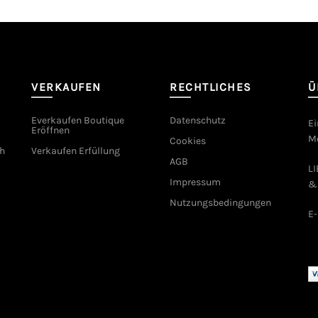
VERKAUFEN
RECHTLICHES
Ü
Everkaufen Boutique
Datenschutz
Ei
Eröffnen
Mo
Cookies
h
Verkaufen Erfüllung
AGB
L
Impressum
&
Nutzungsbedingungen
E-