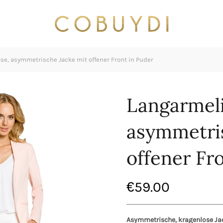
e, asymmetrische Jacke mit offener Front in Puder
Langarmeli
asymmetris
offener Fr
€
59.00
Asymmetrische, kragenlose Ja