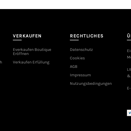
VERKAUFEN
RECHTLICHES
Ü
Everkaufen Boutique
Datenschutz
Ei
Eröffnen
Mo
Cookies
h
Verkaufen Erfüllung
AGB
L
Impressum
&
Nutzungsbedingungen
E-