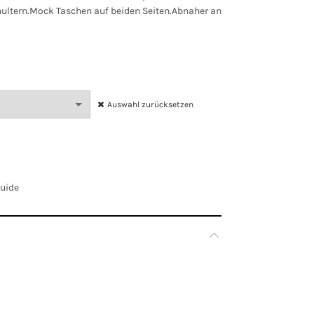
chultern.Mock Taschen auf beiden Seiten.Abnaher an
Auswahl zurücksetzen
Guide
Rosa
EU 34, EU 36, EU 38, EU 40, EU 42