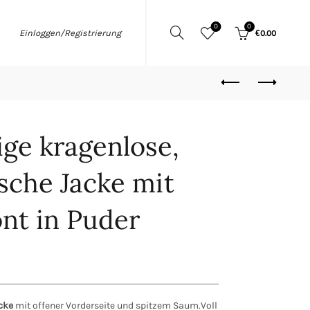
0
0
Einloggen/Registrierung
€
0.00
ge kragenlose,
che Jacke mit
ont in Puder
cke
mit offener Vorderseite und spitzem Saum.Voll