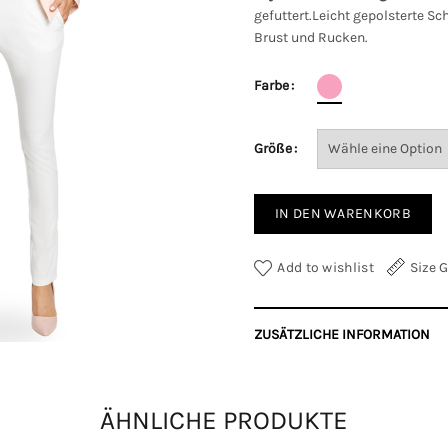
gefuttert.Leicht gepolsterte S
Brust und Rucken.
Farbe
Größe
IN DEN WARENKORB
Add to wishlist
Size 
ZUSÄTZLICHE INFORMATION
Farbe
ÄHNLICHE PRODUKTE
Größe