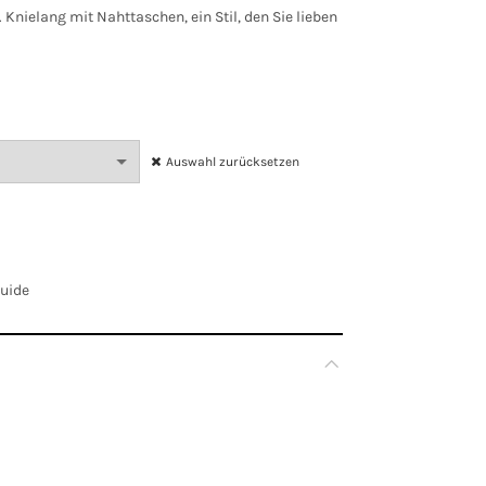
 Knielang mit Nahttaschen, ein Stil, den Sie lieben
Auswahl zurücksetzen
Guide
Rot
EU 36, EU 38, EU 40, EU 42, EU 44