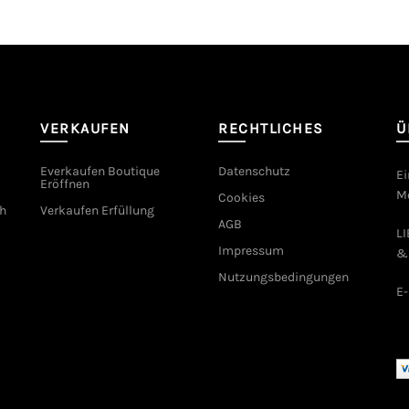
VERKAUFEN
RECHTLICHES
Ü
Everkaufen Boutique
Datenschutz
Ei
Eröffnen
Mo
Cookies
h
Verkaufen Erfüllung
AGB
L
Impressum
&
Nutzungsbedingungen
E-