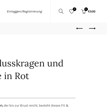
0
0
Einloggen/Registrierung
€
0.00
lusskragen und
 in Rot
n,
der bis zur Brust reicht, besteht dieses Fit &