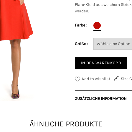
Flare-Kleid aus weichem Strick.
werden.
Farbe
Größe
IN DEN WARENKORB
Add to wishlist
Size 
ZUSÄTZLICHE INFORMATION
Farbe
ÄHNLICHE PRODUKTE
Größe