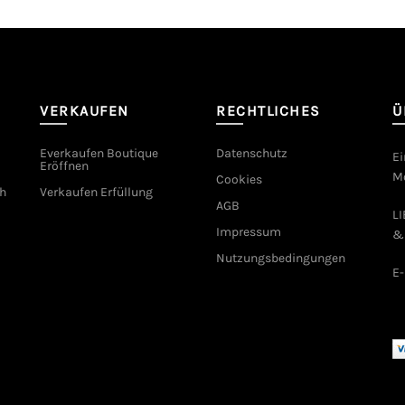
VERKAUFEN
RECHTLICHES
Ü
Everkaufen Boutique
Datenschutz
Ei
Eröffnen
Mo
Cookies
h
Verkaufen Erfüllung
AGB
L
Impressum
&
Nutzungsbedingungen
E-