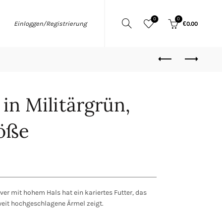
0
0
Einloggen/Registrierung
€
0.00
in Militärgrün,
röße
ver mit hohem Hals hat ein kariertes Futter, das
 weit hochgeschlagene Ärmel zeigt.