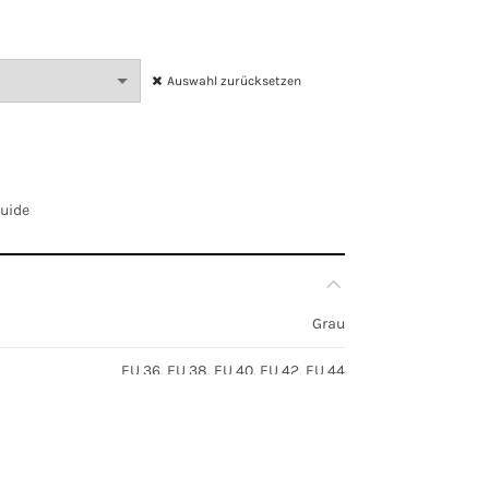
Auswahl zurücksetzen
Guide
Grau
EU 36, EU 38, EU 40, EU 42, EU 44