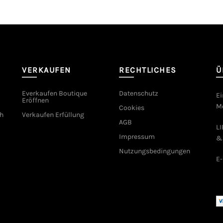
VERKAUFEN
RECHTLICHES
Ü
Everkaufen Boutique
Datenschutz
Ei
Eröffnen
Mo
Cookies
h
Verkaufen Erfüllung
AGB
L
Impressum
&
Nutzungsbedingungen
E-