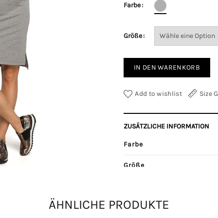
Farbe
Größe
IN DEN WARENKORB
Add to wishlist
Size 
ZUSÄTZLICHE INFORMATION
Farbe
Größe
Kategorie:
Damenkleider
ÄHNLICHE PRODUKTE