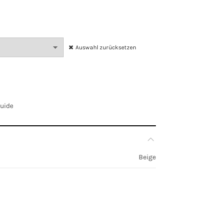
Auswahl zurücksetzen
Guide
Beige
EU 36, EU 38, EU 40, EU 42, EU 44
le