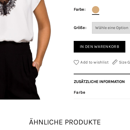
Farbe
Größe
IN DEN WARENKORB
Add to wishlist
Size 
ZUSÄTZLICHE INFORMATION
Farbe
Größe
ÄHNLICHE PRODUKTE
Kategorien:
Ärmellos
,
Obertei