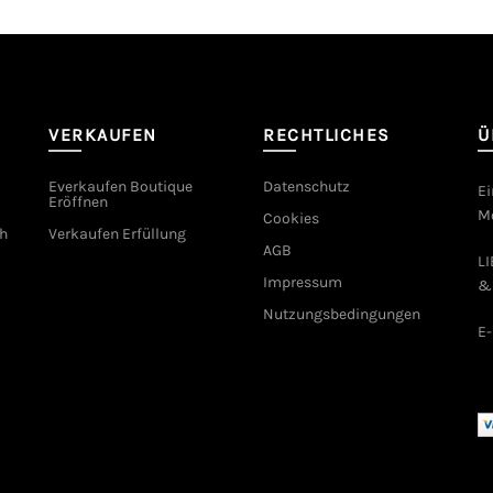
VERKAUFEN
RECHTLICHES
Ü
Everkaufen Boutique
Datenschutz
Ei
Eröffnen
Mo
Cookies
h
Verkaufen Erfüllung
AGB
L
Impressum
&
Nutzungsbedingungen
E-