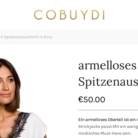
t Spitzenausschnitt in Ecru
armelloses
Spitzenaus
€
50.00
Ein armelloses Oberteil ist ein
k
Strickjacke passt.Mit ein weni
modisches Must-Have sein.