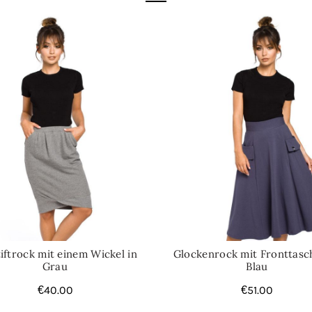
tiftrock mit einem Wickel in
Glockenrock mit Fronttasc
Grau
Blau
€
40.00
€
51.00