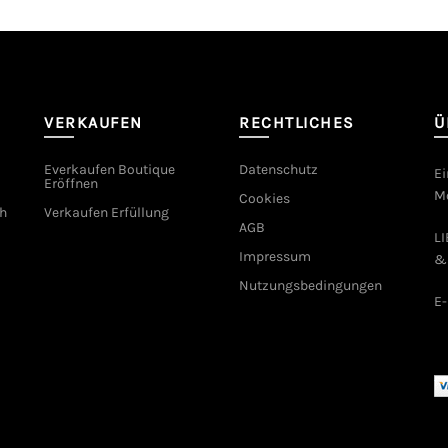
VERKAUFEN
RECHTLICHES
Ü
Everkaufen Boutique
Datenschutz
Ei
Eröffnen
Mo
Cookies
h
Verkaufen Erfüllung
AGB
L
Impressum
&
Nutzungsbedingungen
E-