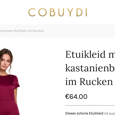
nbraunem Kuhhals im Rucken
Etuikleid m
kastanien
im Rucken
€
64.00
Dieses schone Etuikleid
ist aus