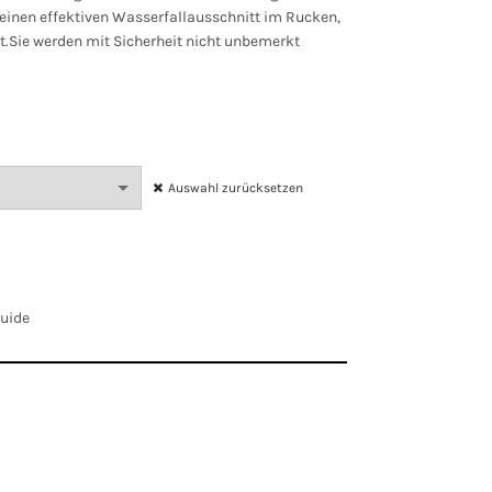
 einen effektiven Wasserfallausschnitt im Rucken,
gt.Sie werden mit Sicherheit nicht unbemerkt
Auswahl zurücksetzen
Guide
Rot
EU 36, EU 38, EU 40, EU 42, EU 44