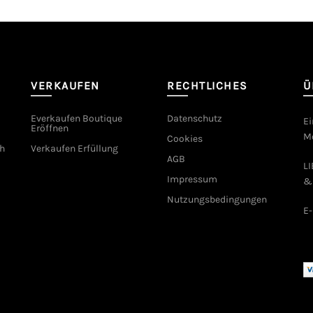
VERKAUFEN
RECHTLICHES
Ü
Everkaufen Boutique
Datenschutz
Ei
Eröffnen
Mo
Cookies
h
Verkaufen Erfüllung
AGB
L
Impressum
&
Nutzungsbedingungen
E-