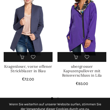
Kragenloser, vorne offener
ubergrosser
Strickblazer in Blau
Kapuzenpullover mit
Reissverschluss in Lila
€
72.00
€
93.00
Wenn Sie weiterhin auf unserer Website surfen, stimmen Sie
der Verwendung dieser Cookies durch uns zu.