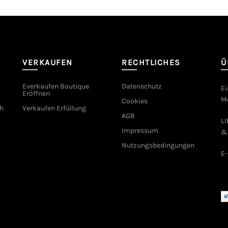
VERKAUFEN
RECHTLICHES
Ü
Everkaufen Boutique
Datenschutz
Ei
Eröffnen
Mo
Cookies
h
Verkaufen Erfüllung
AGB
L
Impressum
&
Nutzungsbedingungen
E-