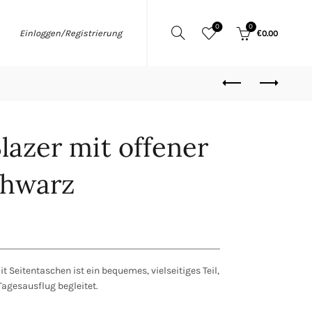
0
0
Einloggen/Registrierung
€
0.00
azer mit offener
chwarz
t Seitentaschen ist ein bequemes, vielseitiges Teil,
Tagesausflug begleitet.