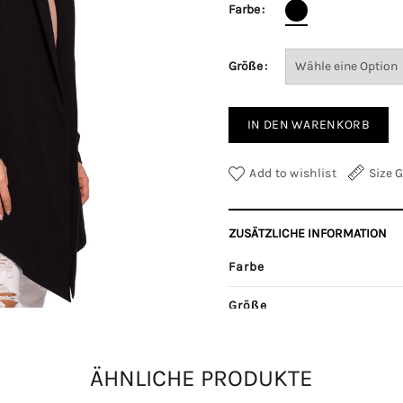
Farbe
Größe
IN DEN WARENKORB
Add to wishlist
Size 
ZUSÄTZLICHE INFORMATION
Farbe
Größe
Kategorien:
Jacken
,
Mäntel
ÄHNLICHE PRODUKTE