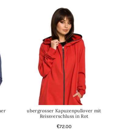
ner
ubergrosser Kapuzenpullover mit
Reissverschluss in Rot
€
72.00