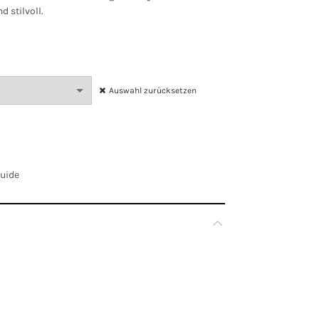
 stilvoll.
Auswahl zurücksetzen
Guide
Mehrfarbig
EU 36, EU 40