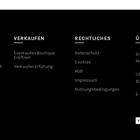
VERKAUFEN
RECHTLICHES
Ü
Everkaufen Boutique
Datenschutz
Ei
Eröffnen
Mo
Cookies
h
Verkaufen Erfüllung
AGB
L
Impressum
&
Nutzungsbedingungen
E-