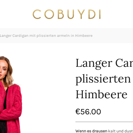
Langer Cardigan mit plissierten armeln in Himbeere
Langer Car
plissierten
Himbeere
€
56.00
Wenn es drausen
kalt und duste