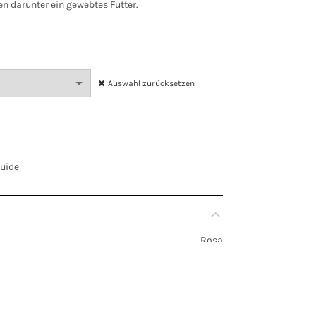
en darunter ein gewebtes Futter.
Auswahl zurücksetzen
Guide
Rosa
EU 36, EU 38, EU 40, EU 42, EU 44