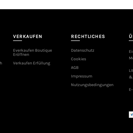
VERKAUFEN
RECHTLICHES
Ü
Everkaufen Boutique
Datenschutz
Ei
Eröffnen
Mo
Cookies
h
Verkaufen Erfüllung
AGB
L
Impressum
&
Nutzungsbedingungen
E-