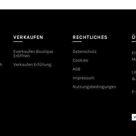
VERKAUFEN
RECHTLICHES
Ü
Everkaufen Boutique
Datenschutz
Ei
Eröffnen
Mo
Cookies
h
Verkaufen Erfüllung
AGB
L
Impressum
&
Nutzungsbedingungen
E-