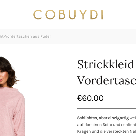
aht-Vordertaschen aus Puder
Strickklei
Vordertas
€
60.00
Schlichtes, aber einzigartig
wei
auf der einen Seite und schlich
Kragen und die versteckten Nah