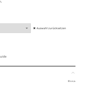
n.
Auswahl zurücksetzen
Guide
Rosa
EU 36, EU 38, EU 40, EU 42, EU 44