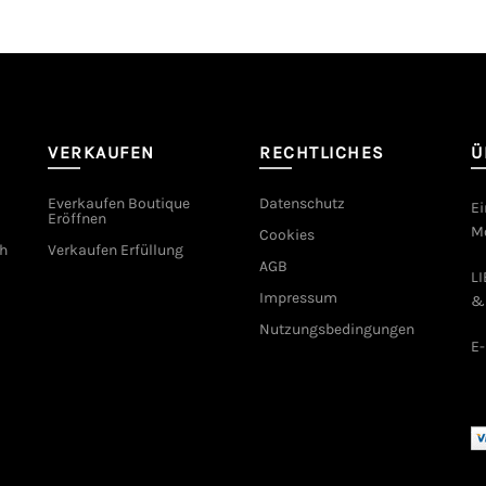
VERKAUFEN
RECHTLICHES
Ü
Everkaufen Boutique
Datenschutz
Ei
Eröffnen
Mo
Cookies
h
Verkaufen Erfüllung
AGB
L
Impressum
&
Nutzungsbedingungen
E-