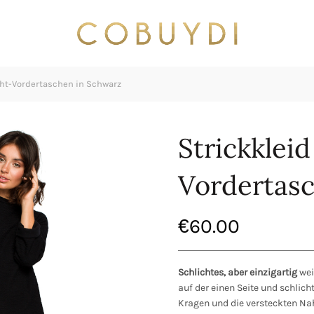
ht-Vordertaschen in Schwarz
Strickklei
Vordertas
€
60.00
Schlichtes, aber einzigartig
wei
auf der einen Seite und schlich
Kragen und die versteckten Nah