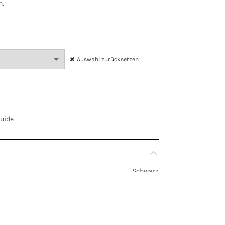
n.
Auswahl zurücksetzen
Guide
Schwarz
EU 36, EU 38, EU 40, EU 42, EU 44