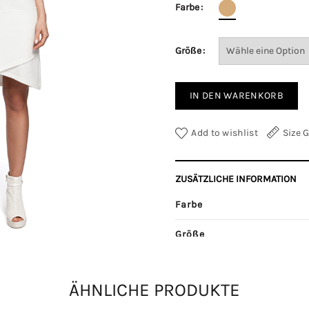
Farbe
Größe
IN DEN WARENKORB
Add to wishlist
Size 
ZUSÄTZLICHE INFORMATION
Farbe
Größe
Kategorien:
Damenkleider
,
Wi
ÄHNLICHE PRODUKTE