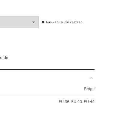
Auswahl zurücksetzen
Guide
Beige
EU 36, EU 40, EU 44
ckel