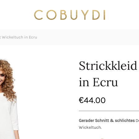
t Wickeltuch in Ecru
Strickklei
in Ecru
€
44.00
Gerader Schnitt & schlichtes
De
Wickeltuch.