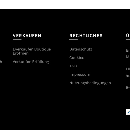
VERKAUFEN
RECHTLICHES
Ü
Everkaufen Boutique
Datenschutz
Ei
Eröffnen
Mo
Cookies
h
Verkaufen Erfüllung
AGB
L
Impressum
&
Nutzungsbedingungen
E-