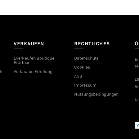
VERKAUFEN
RECHTLICHES
Ü
Everkaufen Boutique
Datenschutz
Ei
Eröffnen
Mo
Cookies
h
Verkaufen Erfüllung
AGB
L
Impressum
&
Nutzungsbedingungen
E-