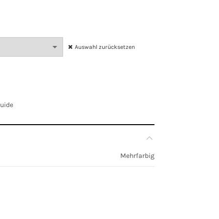
Auswahl zurücksetzen
Guide
Mehrfarbig
EU 36, EU 38, EU 40, EU 42, EU 44