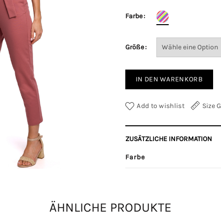
Farbe
Größe
IN DEN WARENKORB
Add to wishlist
Size 
ZUSÄTZLICHE INFORMATION
Farbe
Größe
ÄHNLICHE PRODUKTE
OTHER INFORMATION