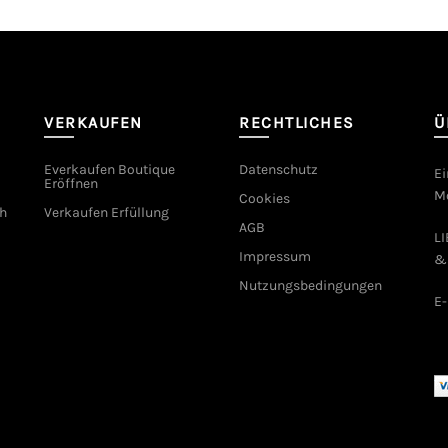
VERKAUFEN
RECHTLICHES
Ü
Everkaufen Boutique
Datenschutz
Ei
Eröffnen
Mo
Cookies
h
Verkaufen Erfüllung
AGB
L
Impressum
&
Nutzungsbedingungen
E-