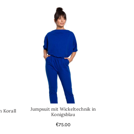
ll Jumpsuits
Jumpsuit mit Wickeltechnik in
n Korall
Konigsblau
€
75.00