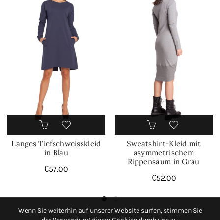
Langes Tiefschweisskleid
Sweatshirt-Kleid mit
in Blau
asymmetrischem
Rippensaum in Grau
€
57.00
€
52.00
Wenn Sie weiterhin auf unserer Website surfen, stimmen Sie
der Verwendung dieser Cookies durch uns zu.